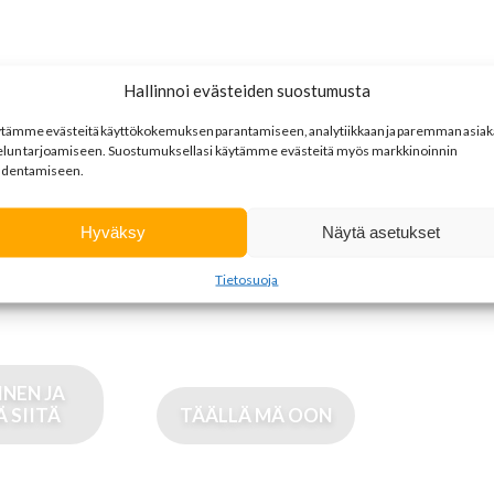
Hallinnoi evästeiden suostumusta
esults
ytämme
evästeitä
käyttökokemuksen
parantamiseen
,
analytiikkaan
ja
paremman
asia
elun
tarjoamiseen
.
Suostumuksellasi käytämme evästeitä myös markkinoinnin
dentamiseen.
MYYTY
Hyväksy
Näytä asetukset
Tietosuoja
INEN JA
 SIITÄ
TÄÄLLÄ MÄ OON