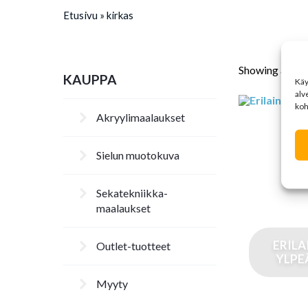
Etusivu
»
kirkas
Showing all 2 r
KAUPPA
Kä
alv
koh
Akryylimaalaukset
Sielun muotokuva
Sekatekniikka-
maalaukset
ERILA
Outlet-tuotteet
YLPEÄ
Myyty