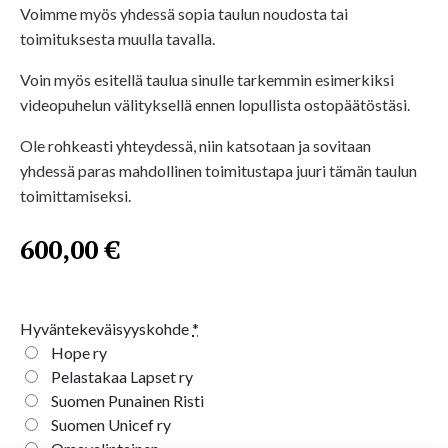
Voimme myös yhdessä sopia taulun noudosta tai
toimituksesta muulla tavalla.
Voin myös esitellä taulua sinulle tarkemmin esimerkiksi
videopuhelun välityksellä ennen lopullista ostopäätöstäsi.
Ole rohkeasti yhteydessä, niin katsotaan ja sovitaan
yhdessä paras mahdollinen toimitustapa juuri tämän taulun
toimittamiseksi.
600,00
€
Hyväntekeväisyyskohde
*
Hope ry
Pelastakaa Lapset ry
Suomen Punainen Risti
Suomen Unicef ry