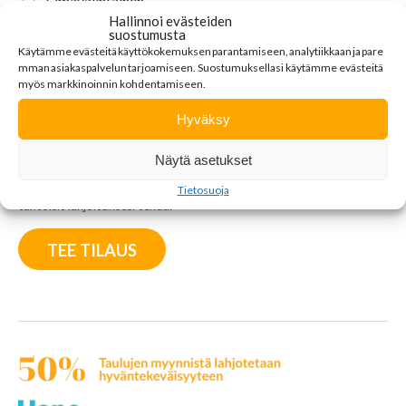
Omavalintainen
Hallinnoi evästeiden
suostumusta
Omavalintainen hyväntekeväisyyskohde
Käytämme
evästeitä
käyttökokemuksen
parantamiseen
,
analytiikkaan
ja
pare
mman
asiakaspalvelun
tarjoamiseen
.
Suostumuksellasi käytämme evästeitä
myös markkinoinnin kohdentamiseen.
Hyväksy
Ehdota jotain sydäntäsi lähellä olevaa kohdetta, esimerkiksi oman
Näytä asetukset
kotikaupunkisi junioriurheiluseuraa, lastensuojelun yksikköä, lasten
harrastustoimintaa tukevaa yhdistystä tai sitä kohdetta, johon
Tietosuoja
tahtoisit lahjoituksesi tehdä.
TEE TILAUS