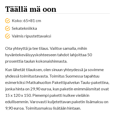
Täällä mä oon
Koko: 65×81 cm
Sekatekniikka
Valmis ripustettavaksi
Ota yhteyttä ja tee tilaus. Valitse samalla, mihin
hyväntekeväisyyskohteeseen tahdot lahjoittaa 50
prosenttia taulun kokonaishinnasta.
Kun lähetät tilauksen, olen sinuun yhteydessä ja sovimme
yhdessä toimitustavasta. Toimitus Suomessa tapahtuu
esimerkiksi Matkahuollon Pakettipalvelun Taulu-pakettina,
jonka hinta on 29,90 euroa, kun paketin enimmäismitat ovat
15 x 120 x 150. Pienempi paketti kulkee vieläkin
edullisemmin. Varovasti kuljetettavan paketin lisämaksu on
9,90 euroa. Toimitusmaksu lisätään hintaan.