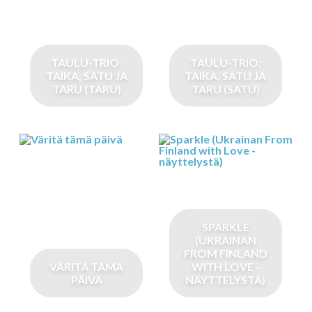
TAULU-TRIO:
TAULU-TRIO:
TAIKA, SATU JA
TAIKA, SATU JA
TARU (TARU)
TARU (SATU)
SPARKLE
(UKRAINAN
FROM FINLAND
VÄRITÄ TÄMÄ
WITH LOVE -
PÄIVÄ
NÄYTTELYSTÄ)