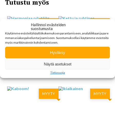
Tutustu myös
MYYTY
MYYTY
Hallinnoi evästeiden
suostumusta
Käytämme
evästeitä
käyttökokemuksen
parantamiseen
,
analytiikkaan
ja
pare
mman
asiakaspalvelun
tarjoamiseen
.
Suostumuksellasi käytämme evästeitä
myös markkinoinnin kohdentamiseen.
Hyväksy
Näytä asetukset
HARMONIAA
KETTU JA
PÖYTÄÄN
RUHTINAS
Tietosuoja
MYYTY
MYYTY