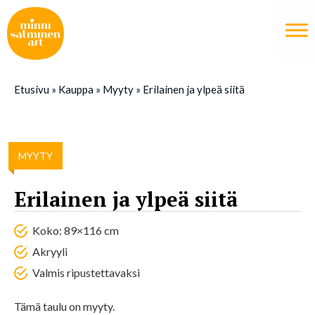
Etusivu
»
Kauppa
»
Myyty
»
Erilainen ja ylpeä siitä
MYYTY
Erilainen ja ylpeä siitä
Koko: 89×116 cm
Akryyli
Valmis ripustettavaksi
Tämä taulu on myyty.