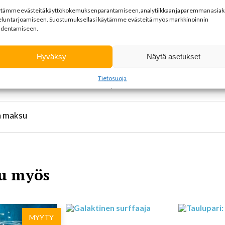
ytämme
evästeitä
käyttökokemuksen
parantamiseen
,
analytiikkaan
ja
paremman
asia
Pel
elun
tarjoamiseen
.
Suostumuksellasi käytämme evästeitä myös markkinoinnin
Suomen UNIC
dentamiseen.
Hyväksy
Näytä asetukset
Tietosuoja
lli - Ole mukana tekemässä hyvää!
a maksu
u myös
MYYTY