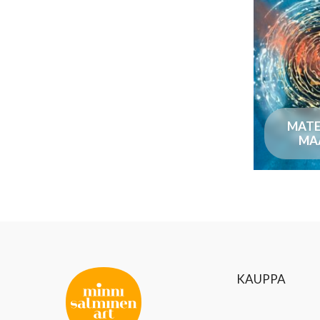
MATE
MA
KAUPPA