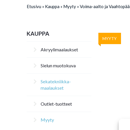
Etusivu
»
Kauppa
»
Myyty
»
Voima-aalto ja Vaahtopää
KAUPPA
MYYTY
Akryylimaalaukset
Sielun muotokuva
Sekatekniikka-
maalaukset
Outlet-tuotteet
Myyty