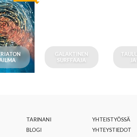
RIATON
GALAKTINEN
TAULU
AILMA
SURFFAAJA
JA
TARINANI
YHTEISTYÖSSÄ
BLOGI
YHTEYSTIEDOT