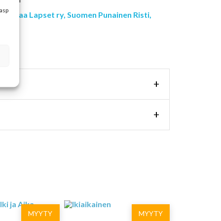
kasp
astakaa Lapset ry,
Suomen Punainen Risti,
EF ry
+
+
MYYTY
MYYTY