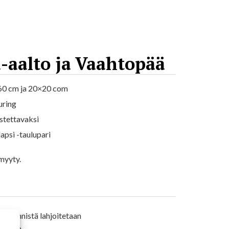
-aalto ja Vaahtopää
60 cm ja 20×20 com
uring
stettavaksi
apsi -taulupari
myyty.