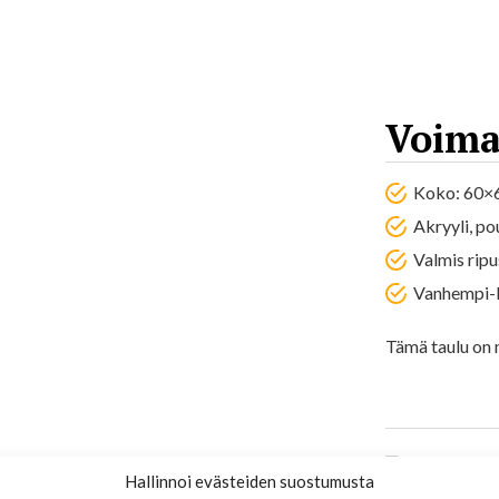
Voima
Koko: 60×
Akryyli, po
Valmis ripu
Vanhempi-l
Tämä taulu on 
Hallinnoi evästeiden suostumusta