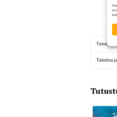
Kä
alv
koh
Toimintama
Toimitus j
Tutust