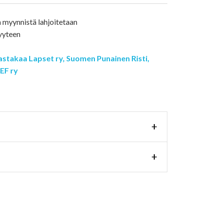
astakaa Lapset ry,
Suomen Punainen Risti,
EF ry
+
+