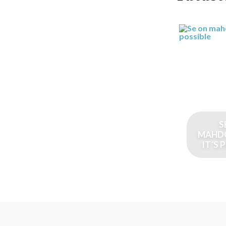
S
MAHDO
IT´S 