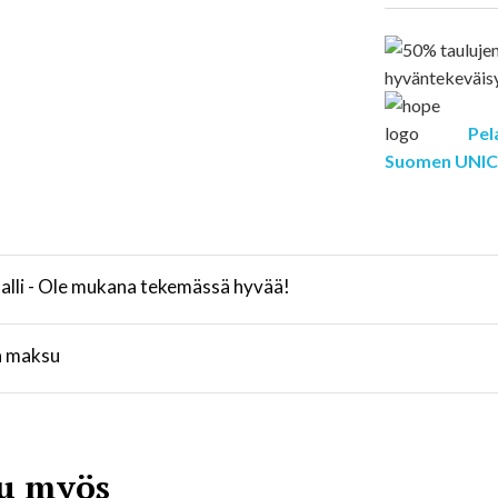
Pel
Suomen UNIC
lli - Ole mukana tekemässä hyvää!
a maksu
u myös