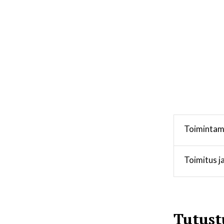
Toimintama
Toimitus j
Tutust