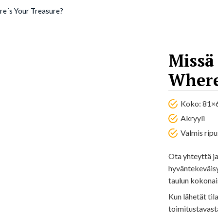
re´s Your Treasure?
Missä 
Where
Koko: 81×
Akryyli
Valmis ripu
Ota yhteyttä ja 
hyväntekeväisy
taulun kokonai
Kun lähetät ti
toimitustavast