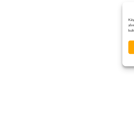
Kä
alv
koh