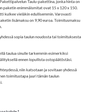
akettipalvelun Taulu-pakettina, jonka hinta on
un paketin enimmäismitat ovat 15 x 120 x 150.
ti kulkee vieläkin edullisemmin. Varovasti
paketin lisämaksu on 9,90 euroa. Toimitusmaksu
n.
dessä sopia taulun noudosta tai toimituksesta
llä taulua sinulle tarkemmin esimerkiksi
lityksellä ennen lopullista ostopäätöstäsi.
yhteydessä, niin katsotaan ja sovitaan yhdessä
nen toimitustapa juuri tämän taulun
i.
syyskohde
*