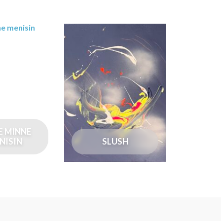
E MINNE
NISIN
SLUSH