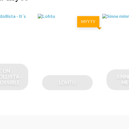
MYYTY
E ON
LLISTA -
SINN
POSSIBLE
LOHTU
ME