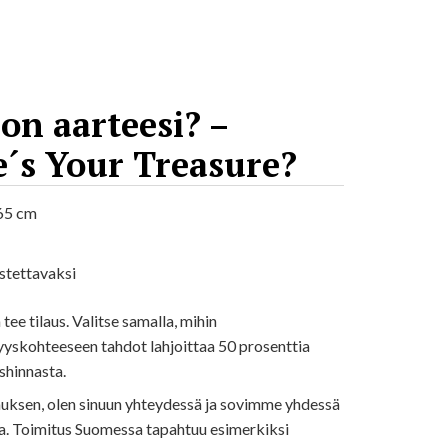
on aarteesi? –
´s Your Treasure?
65 cm
stettavaksi
tee tilaus. Valitse samalla, mihin
yskohteeseen tahdot lahjoittaa 50 prosenttia
shinnasta.
lauksen, olen sinuun yhteydessä ja sovimme yhdessä
a. Toimitus Suomessa tapahtuu esimerkiksi