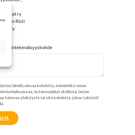
 Lapset ry
kasp
nainen Risti
icef ry
ainen
n hyväntekeväisyyskohde
äntäsi lähellä olevaa kohdetta, esimerkiksi oman
nioriurheiluseuraa, lastensuojelun yksikköä, lasten
a tukevaa yhdistystä tai sitä kohdetta, johon tahtoisit
dä.
AUS