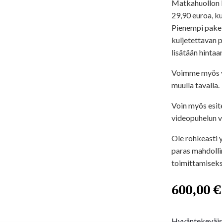
Matkahuollon P
29,90 euroa, k
Pienempi paket
kuljetettavan 
lisätään hintaa
Voimme myös yh
muulla tavalla.
Voin myös esite
videopuhelun vä
Ole rohkeasti 
paras mahdolli
toimittamiseks
600,00
€
Hyväntekeväi