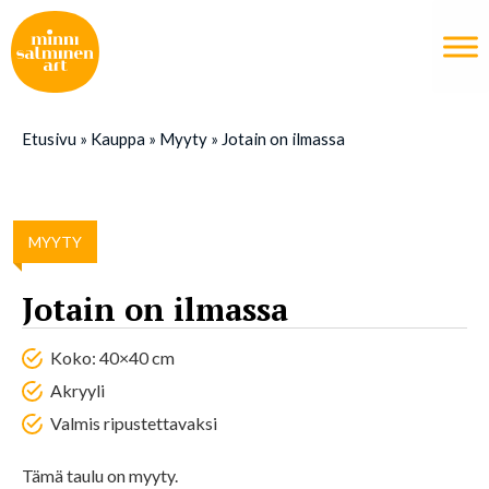
Etusivu
»
Kauppa
»
Myyty
»
Jotain on ilmassa
MYYTY
Jotain on ilmassa
Koko: 40×40 cm
Akryyli
Valmis ripustettavaksi
Tämä taulu on myyty.