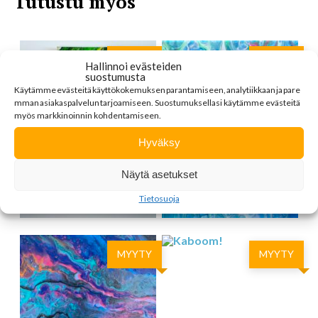
Tutustu myös
MYYTY
MYYTY
Hallinnoi evästeiden
suostumusta
Käytämme
evästeitä
käyttökokemuksen
parantamiseen
,
analytiikkaan
ja
pare
mman
asiakaspalvelun
tarjoamiseen
.
Suostumuksellasi käytämme evästeitä
myös markkinoinnin kohdentamiseen.
Hyväksy
Näytä asetukset
SATTUMA
WILD THING
OPASTAA
Tietosuoja
MYYTY
MYYTY