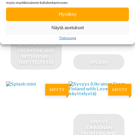
myös markkinoinnin kohdentamiseen.
MYYTY
MYYTY
Hyväksy
Näytä asetukset
Tietosuoja
SOMETHING
NEW (UKRAINAN
FROM FINLAND
WITH LOVE -
NÄYTTELYSTÄ)
SPLASH
MYYTY
MYYTY
SYVYYS
(UKRAINAN
FROM FINLAND