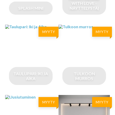
WITH LOVE -
SPLASH MINI
NÄYTTELYSTÄ)
MYYTY
MYYTY
TAULUPARI: IKI JA
TULKOON
AIKA
MURROS
MYYTY
MYYTY