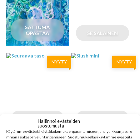
SATTUMA
OPASTAA
SE SALAINEN
MYYTY
MYYTY
SEURAAVA TASO
SLUSH MINI
Hallinnoi evästeiden
suostumusta
Käytämme
evästeitä
käyttökokemuksen
parantamiseen
,
analytiikkaan
ja
pare
mman
asiakaspalvelun
tarjoamiseen
.
Suostumuksellasi käytämme evästeitä