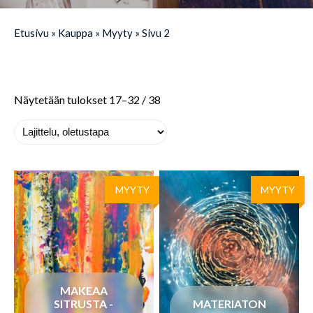
Etusivu
»
Kauppa
»
Myyty
»
Sivu 2
Näytetään tulokset 17–32 / 38
MYYTY
MYYTY
MAKEAA
SITRUSTA -
MATERIATON