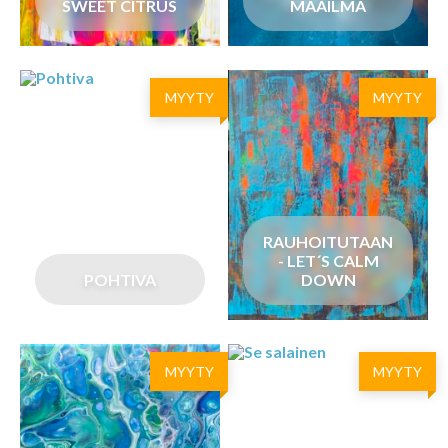
SWEET CITRUS
MAAILMA
MYYTY
MYYTY
RAUHOITUTAAN
- LET´S CALM
POHTIVA
DOWN
MYYTY
MYYTY