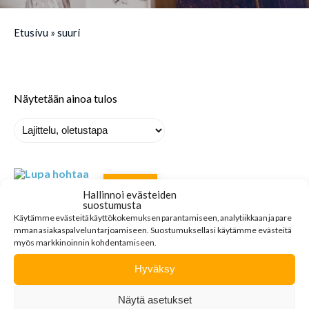
Etusivu
»
suuri
Näytetään ainoa tulos
MYYTY
Hallinnoi evästeiden
suostumusta
Käytämme
evästeitä
käyttökokemuksen
parantamiseen
,
analytiikkaan
ja
pare
mman
asiakaspalvelun
tarjoamiseen
.
Suostumuksellasi käytämme evästeitä
myös markkinoinnin kohdentamiseen.
Hyväksy
Näytä asetukset