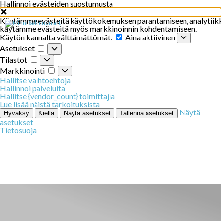
Hallinnoi evästeiden suostumusta
Käytämme
evästeitä
käyttökokemuksen
parantamiseen
,
analytiik
käytämme evästeitä myös markkinoinnin kohdentamiseen.
Käytön
Käytön kannalta välttämättömät:
Aina aktiivinen
kannalta
Asetukset
Asetukset
välttämättömät:
Tilastot
Tilastot
Markkinointi
Markkinointi
Hallitse vaihtoehtoja
Hallinnoi palveluita
Hallitse {vendor_count} toimittajia
Lue lisää näistä tarkoituksista
Näytä
Hyväksy
Kiellä
Näytä asetukset
Tallenna asetukset
asetukset
Tietosuoja