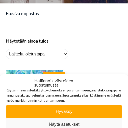
Etusivu
»
opastus
Näytetään ainoa tulos
MYYTY
Hallinnoi evästeiden
suostumusta
Käytämme
evästeitä
käyttökokemuksen
parantamiseen
,
analytiikkaan
ja
pare
mman
asiakaspalvelun
tarjoamiseen
.
Suostumuksellasi käytämme evästeitä
myös markkinoinnin kohdentamiseen.
Hyväksy
SATTUMA
Näytä asetukset