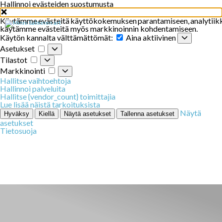
Hallinnoi evästeiden suostumusta
Käytämme
evästeitä
käyttökokemuksen
parantamiseen
,
analytiik
käytämme evästeitä myös markkinoinnin kohdentamiseen.
Käytön
Käytön kannalta välttämättömät:
Aina aktiivinen
kannalta
Asetukset
Asetukset
välttämättömät:
Tilastot
Tilastot
Markkinointi
Markkinointi
Hallitse vaihtoehtoja
Hallinnoi palveluita
Hallitse {vendor_count} toimittajia
Lue lisää näistä tarkoituksista
Näytä
Hyväksy
Kiellä
Näytä asetukset
Tallenna asetukset
asetukset
Tietosuoja