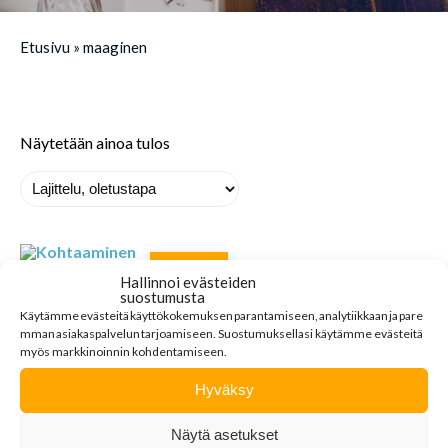
Etusivu
»
maaginen
Näytetään ainoa tulos
MYYTY
Hallinnoi evästeiden
suostumusta
Käytämme
evästeitä
käyttökokemuksen
parantamiseen
,
analytiikkaan
ja
pare
mman
asiakaspalvelun
tarjoamiseen
.
Suostumuksellasi käytämme evästeitä
myös markkinoinnin kohdentamiseen.
Hyväksy
Näytä asetukset