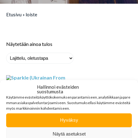
Etusivu
»
loiste
Näytetään ainoa tulos
Hallinnoi evästeiden
suostumusta
Käytämme
evästeitä
käyttökokemuksen
parantamiseen
,
analytiikkaan
ja
pare
mman
asiakaspalvelun
tarjoamiseen
.
Suostumuksellasi käytämme evästeitä
myös markkinoinnin kohdentamiseen.
SPARKLE
Hyväksy
(UKRAINAN
FROM FINLAND
WITH LOVE -
Näytä asetukset