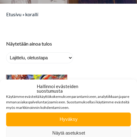
Etusivu
»
koralli
Näytetään ainoa tulos
Hallinnoi evästeiden
suostumusta
Käytämme
evästeitä
käyttökokemuksen
parantamiseen
,
analytiikkaan
ja
pare
mman
asiakaspalvelun
tarjoamiseen
.
Suostumuksellasi käytämme evästeitä
myös markkinoinnin kohdentamiseen.
Hyväksy
EDELLISEN
Näytä asetukset