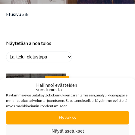
Etusivu
»
iki
Näytetään ainoa tulos
MYYTY
Hallinnoi evästeiden
suostumusta
Käytämme
evästeitä
käyttökokemuksen
parantamiseen
,
analytiikkaan
ja
pare
mman
asiakaspalvelun
tarjoamiseen
.
Suostumuksellasi käytämme evästeitä
myös markkinoinnin kohdentamiseen.
Hyväksy
TAULUPARI: IKI JA
Näytä asetukset