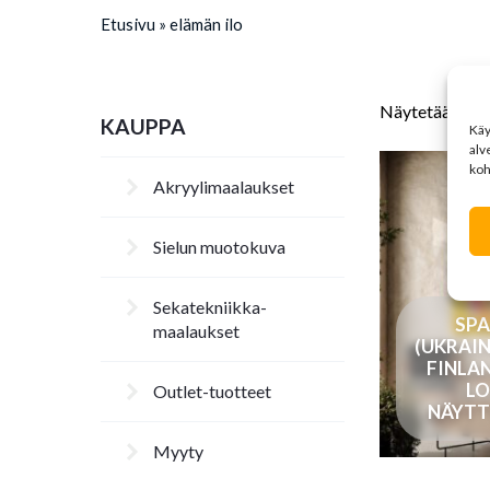
Etusivu
»
elämän ilo
Näytetään aino
KAUPPA
Kä
alv
koh
Akryylimaalaukset
Sielun muotokuva
Sekatekniikka-
SPA
maalaukset
(UKRAI
FINLA
LO
Outlet-tuotteet
NÄYTT
Myyty