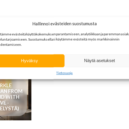
Hallinnoi evästeiden suostumusta
a tulos
ytämme
evästeitä
käyttökokemuksen
parantamiseen
,
analytiikkaan
ja
paremman
asia
elun
tarjoamiseen
.
Suostumuksellasi käytämme evästeitä myös markkinoinnin
dentamiseen.
Hyväksy
Näytä asetukset
Tietosuoja
RKLE
NAN FROM
ND WITH
VE -
ELYSTÄ)