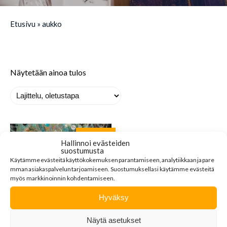
Etusivu
»
aukko
Näytetään ainoa tulos
MYYTY
Hallinnoi evästeiden
suostumusta
Käytämme
evästeitä
käyttökokemuksen
parantamiseen
,
analytiikkaan
ja
pare
mman
asiakaspalvelun
tarjoamiseen
.
Suostumuksellasi käytämme evästeitä
myös markkinoinnin kohdentamiseen.
Hyväksy
Näytä asetukset