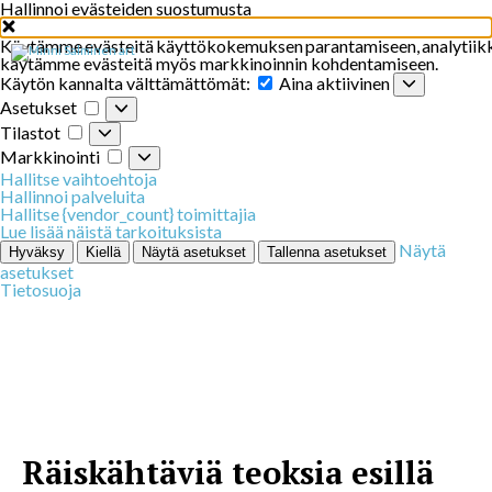
Hallinnoi evästeiden suostumusta
Käytämme
evästeitä
käyttökokemuksen
parantamiseen
,
analytiik
käytämme evästeitä myös markkinoinnin kohdentamiseen.
Käytön
Käytön kannalta välttämättömät:
Aina aktiivinen
kannalta
Asetukset
Asetukset
välttämättömät:
Tilastot
Tilastot
Markkinointi
Markkinointi
Hallitse vaihtoehtoja
Hallinnoi palveluita
Hallitse {vendor_count} toimittajia
Lue lisää näistä tarkoituksista
Näytä
Hyväksy
Kiellä
Näytä asetukset
Tallenna asetukset
asetukset
Tietosuoja
Räiskähtäviä teoksia esillä