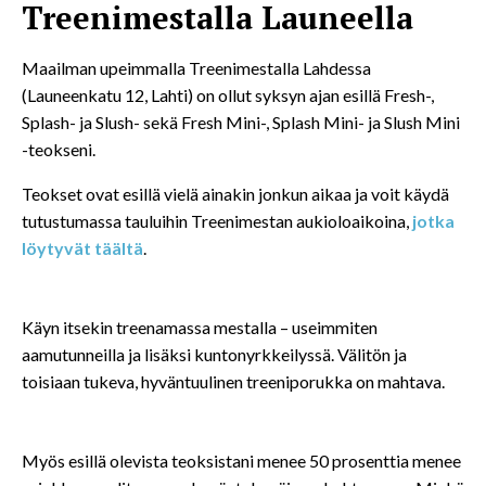
Treenimestalla Launeella
Maailman upeimmalla Treenimestalla Lahdessa
(Launeenkatu 12, Lahti) on ollut syksyn ajan esillä Fresh-,
Splash- ja Slush- sekä Fresh Mini-, Splash Mini- ja Slush Mini
-teokseni.
Teokset ovat esillä vielä ainakin jonkun aikaa ja voit käydä
tutustumassa tauluihin Treenimestan aukioloaikoina,
jotka
löytyvät täältä
.
Käyn itsekin treenamassa mestalla – useimmiten
aamutunneilla ja lisäksi kuntonyrkkeilyssä. Välitön ja
toisiaan tukeva, hyväntuulinen treeniporukka on mahtava.
Myös esillä olevista teoksistani menee 50 prosenttia menee