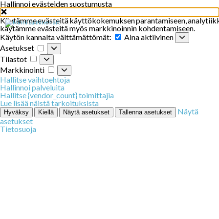
Hallinnoi evästeiden suostumusta
Käytämme
evästeitä
käyttökokemuksen
parantamiseen
,
analytiik
käytämme evästeitä myös markkinoinnin kohdentamiseen.
Käytön
Käytön kannalta välttämättömät:
Aina aktiivinen
kannalta
Asetukset
Asetukset
välttämättömät:
Tilastot
Tilastot
Markkinointi
Markkinointi
Hallitse vaihtoehtoja
Hallinnoi palveluita
Hallitse {vendor_count} toimittajia
Lue lisää näistä tarkoituksista
Näytä
Hyväksy
Kiellä
Näytä asetukset
Tallenna asetukset
asetukset
Tietosuoja