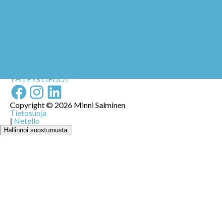
[gpls_woo_rfq_get_cart_sc]
KAUPPA
TARINANI
BLOGI
YHTEISTYÖSSÄ
YHTEYSTIEDOT
Facebook
Instagram
LinkedIn
Copyright © 2026 Minni Salminen
Tietosuoja
|
Netello
Hallinnoi suostumusta