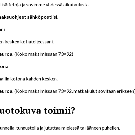
 lisätietoja ja sovimme yhdessä aikataulusta.
maksuohjeet sähköpostiisi.
ani
n kesken kotiateljeessani.
euroa.
(Koko maksimissaan 73×92)
tona
allin kotona kahden kesken.
euroa.
(Koko maksimissaan 73×92, matkakulut sovitaan erikseen
uotokuva toimii?
nella, tunnustella ja jututtaa mielessä tai ääneen puhellen.