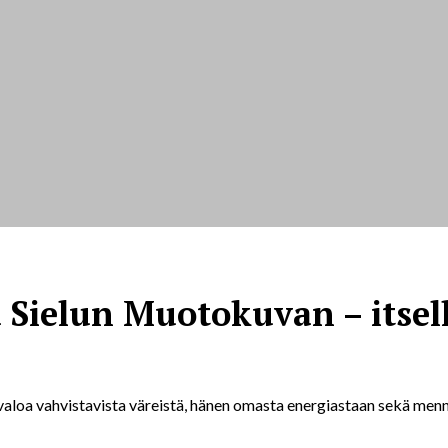
a Sielun Muotokuvan – itsell
 valoa vahvistavista väreistä, hänen omasta energiastaan sekä mennei