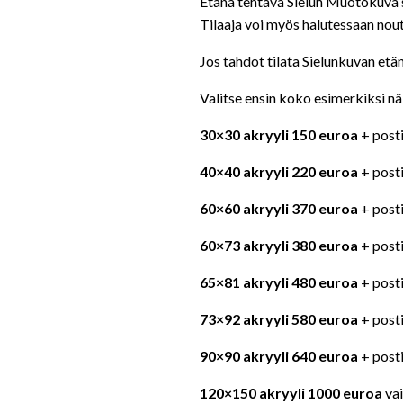
Etänä tehtävä Sielun Muotokuva sy
Tilaaja voi myös halutessaan nouta
Jos tahdot tilata Sielunkuvan etän
Valitse ensin koko esimerkiksi nä
30×30 akryyli 150 euroa
+ posti
40×40 akryyli 220 euroa
+ posti
60×60 akryyli 370 euroa
+ posti
60×73 akryyli 380 euroa
+ posti
65×81 akryyli 480 euroa
+ posti
73×92 akryyli 580 euroa
+ posti
90×90 akryyli 640 euroa
+ posti
120×150 akryyli 1000 euroa
vai