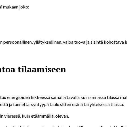
si mukaan joko:
persoonallinen, yllätyksellinen, valoa tuova ja sisintä kohottava l
toa tilaamiseen
uu energioiden liikkeessä samalla tavalla kuin samassa tilassa mal
kettä ja tunnetta, syntyypä taulu sitten etänä tai yhteisessä tilassa.
in vieressä, kuin etäämmällä, olevan.