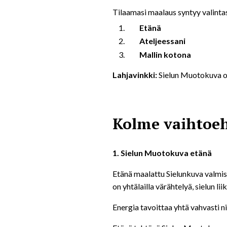
Tilaamasi maalaus syntyy valinta
Etänä
Ateljeessani
Mallin kotona
Lahjavinkki:
Sielun Muotokuva on 
Kolme vaihtoeh
1. Sielun Muotokuva etänä
Etänä maalattu Sielunkuva valmist
on yhtälailla värähtelyä, sielun lii
Energia tavoittaa yhtä vahvasti ni