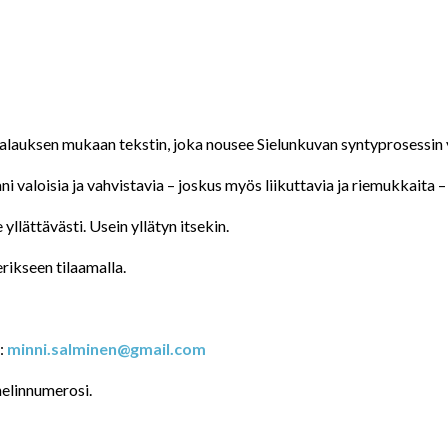
alauksen mukaan tekstin, joka nousee Sielunkuvan syntyprosessin
 valoisia ja vahvistavia – joskus myös liikuttavia ja riemukkaita –
 yllättävästi. Usein yllätyn itsekin.
ikseen tilaamalla.
:
minni.salminen@gmail.com
helinnumerosi.