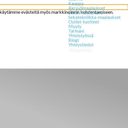
Kauppa
Akryylimaalaukset
 käytämme evästeitä myös markkinoinnin kohdentamiseen.
Sielun muotokuva
Sekatekniikka-maalaukset
Outlet-tuotteet
Myyty
Tarinani
Yhteistyössä
Blogi
Yhteystiedot
0 tuotetta