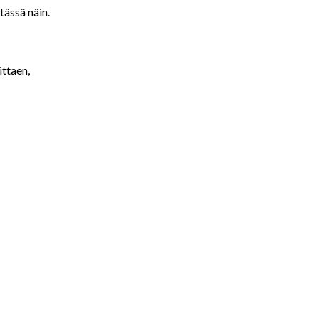
tässä näin.
ittaen,