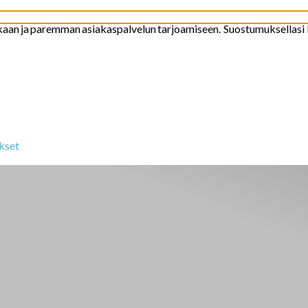
kaan
ja
paremman
asiakaspalvelun
tarjoamiseen
.
Suostumuksellasi
kset