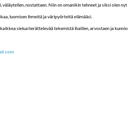
väläytellen, nostattaen. Niin on omanikin tehneet ja siksi olen nyt 
taikaa, luomisen ihmeitä ja väripyörteitä elämääsi.
kaikkea sielua herättelevää tekemistä ihaillen, arvostaen ja kunnio
il.com