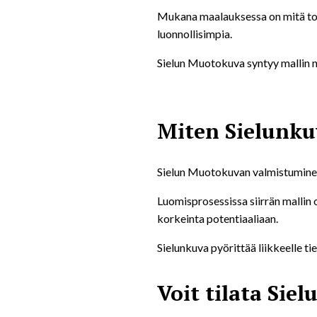
Mukana maalauksessa on mitä tod
luonnollisimpia.
Sielun Muotokuva syntyy mallin 
Miten Sielunku
Sielun Muotokuvan valmistuminen
Luomisprosessissa siirrän mallin
korkeinta potentiaaliaan.
Sielunkuva pyörittää liikkeelle ti
Voit tilata Sie