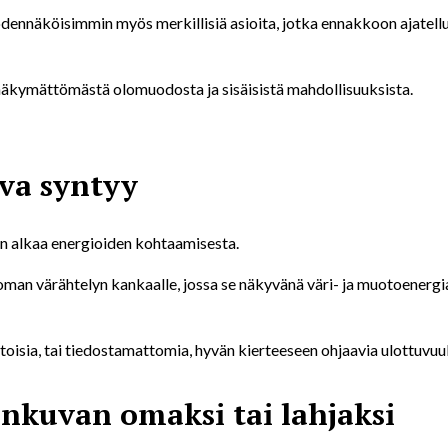
ennäköisimmin myös merkillisiä asioita, jotka ennakkoon ajatellu
näkymättömästä olomuodosta ja sisäisistä mahdollisuuksista.
va syntyy
 alkaa energioiden kohtaamisesta.
 oman värähtelyn kankaalle, jossa se näkyvänä väri- ja muotoenerg
etoisia, tai tiedostamattomia, hyvän kierteeseen ohjaavia ulottuvuu
lunkuvan omaksi tai lahjaksi