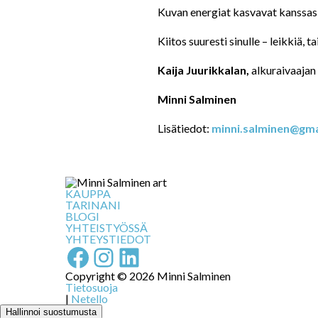
Kuvan energiat kasvavat kanssasi, 
Kiitos suuresti sinulle – leikkiä, 
Kaija Juurikkalan,
alkuraivaajan 
Minni Salminen
Lisätiedot:
minni.salminen@gma
KAUPPA
TARINANI
BLOGI
YHTEISTYÖSSÄ
YHTEYSTIEDOT
Facebook
Instagram
LinkedIn
Copyright © 2026 Minni Salminen
Tietosuoja
|
Netello
Hallinnoi suostumusta