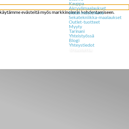
Kauppa
Akryylimaalaukset
 käytämme evästeitä myös markkinoinnin kohdentamiseen.
Sielun muotokuva
Sekatekniikka-maalaukset
Outlet-tuotteet
Myyty
Tarinani
Yhteistyössä
Blogi
Yhteystiedot
0 tuotetta