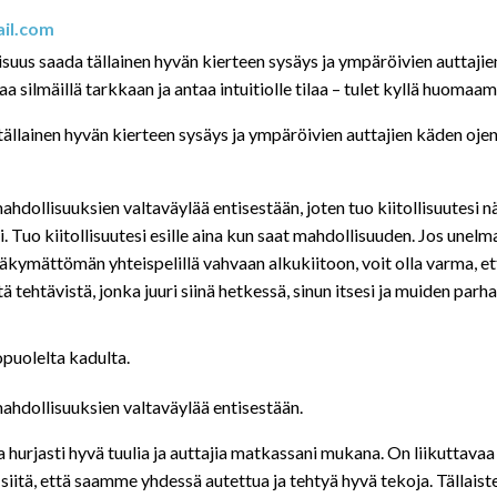
il.com
isuus saada tällainen hyvän kierteen sysäys ja ympäröivien auttajie
aa silmäillä tarkkaan ja antaa intuitiolle tilaa – tulet kyllä huomaa
tällainen hyvän kierteen sysäys ja ympäröivien auttajien käden ojenn
ahdollisuuksien valtaväylää entisestään, joten tuo kiitollisuutesi nä
ti. Tuo kiitollisuutesi esille aina kun saat mahdollisuuden. Jos un
ymättömän yhteispelillä vahvaan alkukiitoon, voit olla varma, että o
 tehtävistä, jonka juuri siinä hetkessä, sinun itsesi ja muiden parh
puolelta kadulta.
 mahdollisuuksien valtaväylää entisestään.
a hurjasti hyvä tuulia ja auttajia matkassani mukana. On liikuttava
 siitä, että saamme yhdessä autettua ja tehtyä hyvä tekoja. Tällais