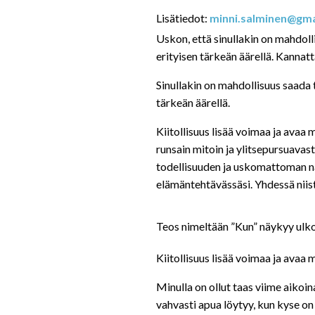
Lisätiedot:
minni.salminen@gma
Uskon, että sinullakin on mahdoll
erityisen tärkeän äärellä. Kannatt
Sinullakin on mahdollisuus saada 
tärkeän äärellä.
Kiitollisuus lisää voimaa ja avaa m
runsain mitoin ja ylitsepursuavas
todellisuuden ja uskomattoman näk
elämäntehtävässäsi. Yhdessä niistä
Teos nimeltään ”Kun” näykyy ulko
Kiitollisuus lisää voimaa ja avaa
Minulla on ollut taas viime aikoin
vahvasti apua löytyy, kun kyse on