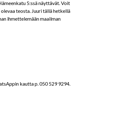
 Hämeenkatu 5:ssä
näyttävät. Voit
levaa teosta. Juuri tällä hetkellä
ehan ihmettelemään maailman
atsAppin kautta p. 050 529 9294.