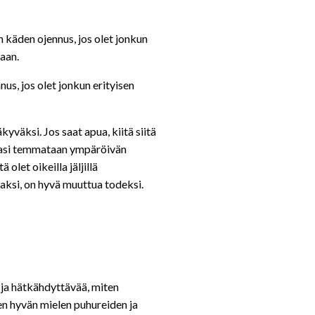
n käden ojennus, jos olet jonkun
maan.
us, jos olet jonkun erityisen
kyväksi. Jos saat apua, kiitä siitä
elmasi temmataan ympäröivän
let oikeilla jäljillä
aaksi, on hyvä muuttua todeksi.
a ja hätkähdyttävää, miten
ten hyvän mielen puhureiden ja