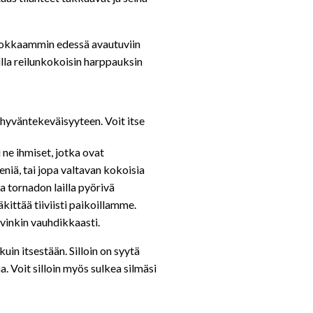
ehokkaammin edessä avautuviin
ulla reilunkokoisin harppauksin
 hyväntekeväisyyteen. Voit itse
 ne ihmiset, jotka ovat
eniä, tai jopa valtavan kokoisia
pa tornadon lailla pyörivä
kittää tiiviisti paikoillamme.
yvinkin vauhdikkaasti.
uin itsestään. Silloin on syytä
a. Voit silloin myös sulkea silmäsi