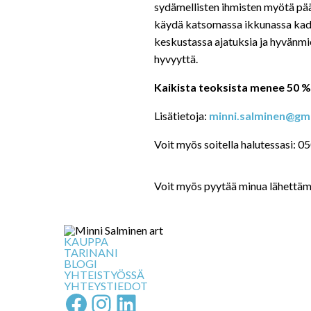
sydämellisten ihmisten myötä pä
käydä katsomassa ikkunassa kadult
keskustassa ajatuksia ja hyvänmie
hyvyyttä.
Kaikista teoksista menee 50 
Lisätietoja:
minni.salminen@gm
Voit myös soitella halutessasi: 
Voit myös pyytää minua lähettäm
KAUPPA
TARINANI
BLOGI
YHTEISTYÖSSÄ
YHTEYSTIEDOT
Facebook
Instagram
LinkedIn