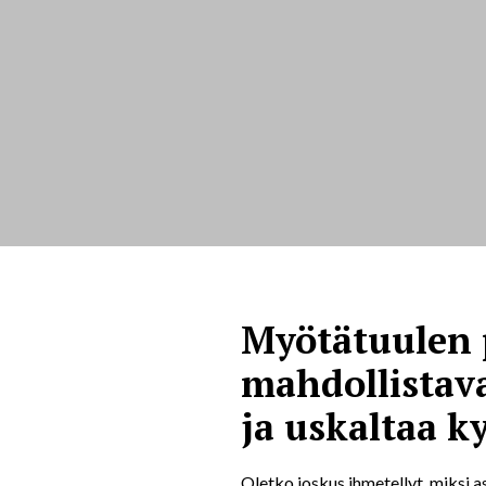
Myötätuulen 
mahdollistava
ja uskaltaa k
Oletko joskus ihmetellyt, miksi as