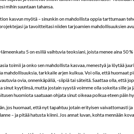
si mihin suuntaan tahansa.
ition kasvun myötä – sinunkin on mahdollista oppia tarttumaan t
projektejasi ja tavoitteitasi niiden tarjoamien mahdollisuuksien av
ämeenkatu 5 on esillä vaihtuvia teoksiani, joista menee aina 50 %
 asia toimii ja onko sen mahdollista kasvaa, menestyä ja löytää juuri
a mahdollisuuksia, tarkkaile arjen kulkua. Voi olla, että huomaat pi
utuvia ovia, onnenkäpäliä, -siipiä tai säteitä. Saattaa olla, että jo
sinut kyytiinsä, mutta jostain syystä voimme olla sokeita sille ja jä
hitusen huomiota saatuaan ohjata sinut oikeaa polkua eteen päin h
, jos huomaat, että nyt tapahtuu jotain erityisen vaivattomasti ja k
lanne – ja pitää hatusta kiinni. Jos annat luvan, kohta mennään kova