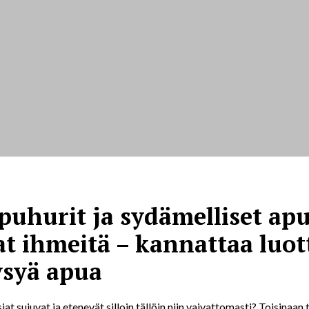
puhurit ja sydämelliset ap
t ihmeitä – kannattaa luot
ysyä apua
iat sujuvat ja etenevät silloin tällöin niin vaivattomasti? Toisinaan 