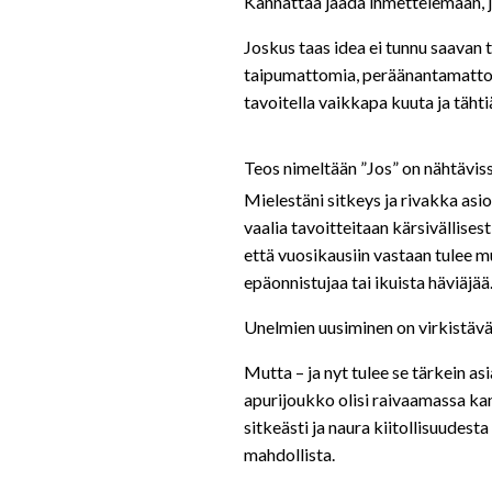
Kannattaa jäädä ihmettelemään, jo
Joskus taas idea ei tunnu saavan
taipumattomia, peräänantamattom
tavoitella vaikkapa kuuta ja täht
Teos nimeltään ”Jos” on nähtävissä
Mielestäni sitkeys ja rivakka asio
vaalia tavoitteitaan kärsivällises
että vuosikausiin vastaan tulee mu
epäonnistujaa tai ikuista häviäjä
Unelmien uusiminen on virkistävä
Mutta – ja nyt tulee se tärkein asi
apurijoukko olisi raivaamassa kan
sitkeästi ja naura kiitollisuudesta
mahdollista.