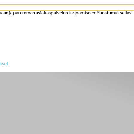
kaan
ja
paremman
asiakaspalvelun
tarjoamiseen
.
Suostumuksellasi
kset