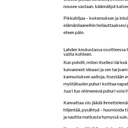
nousee vastaan, käännätpä katsee
Pikkuhiljaa – kokemuksen ja intu
elämänliaaneihin heilauttaaksesi 
eteen päin.
Lahden keskustassa osoitteessa H
valita kohteen.
Kun pohdit, miten itsellesi tärkeä
kaivanneet ideaasi ja sen tarjoami
kannustuksen aaltoja, itsestään ava
myötätuulen puhuri koittaa napata 
Juuri tuo ohimenevä puhuri voisi 
Kannattaa siis jäädä ihmettelemään
hiljentää, pysähtyä – huomioida ti
ja nauttia matkasta hymyssä suin.