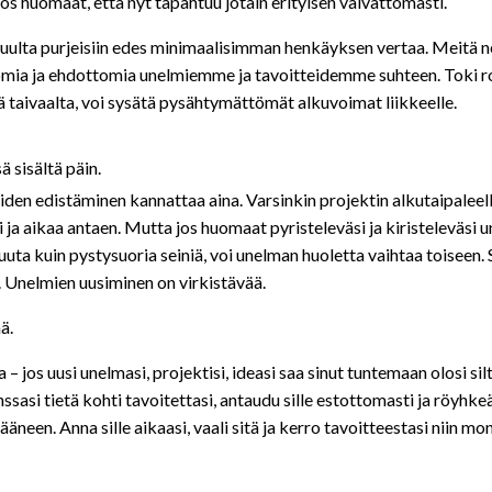
s huomaat, että nyt tapahtuu jotain erityisen vaivattomasti.
 tuulta purjeisiin edes minimaalisimman henkäyksen vertaa. Meitä
ia ja ehdottomia unelmiemme ja tavoitteidemme suhteen. Toki ro
iä taivaalta, voi sysätä pysähtymättömät alkuvoimat liikkeelle.
 sisältä päin.
iden edistäminen kannattaa aina. Varsinkin projektin alkutaipaleella
ti ja aikaa antaen. Mutta jos huomaat pyristeleväsi ja kiristeleväsi 
uta kuin pystysuoria seiniä, voi unelman huoletta vaihtaa toiseen. S
ä. Unelmien uusiminen on virkistävää.
ä.
a – jos uusi unelmasi, projektisi, ideasi saa sinut tuntemaan olosi si
ssasi tietä kohti tavoitettasi, antaudu sille estottomasti ja röyhke
 ääneen. Anna sille aikaasi, vaali sitä ja kerro tavoitteestasi niin mon