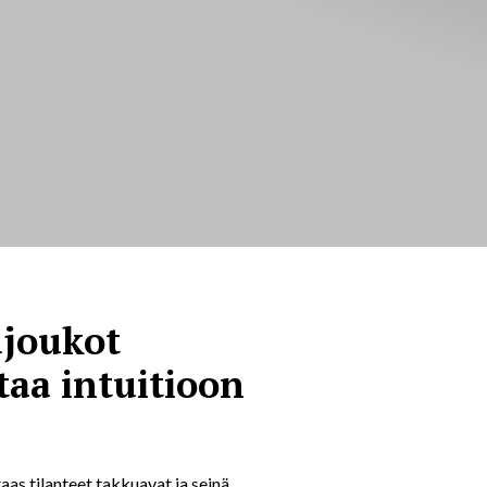
ujoukot
taa intuitioon
taas tilanteet takkuavat ja seinä