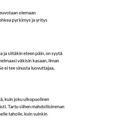
 neuvotaan olemaan
hkea pyrkimys ja yritys
 ja siitäkin eteen päin, on syytä
unelmaasi väkisin kasaan, ilman
e ei tee sinusta luovuttajaa,
ltä, kuin joku ulkopuolinen
ästi. Tartu siihen mahdollisimman
elle taholle, kuin suinkin