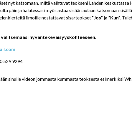
äset nyt katsomaan, miltä vaihtuvat teokseni Lahden keskustassa
a päin ja halutessasi myös astua sisään aulaan katsomaan sisällä o
lenkierteitä ilmoille nostattavat sisarteokset
”Jos” ja ”Kun”
. Tul
% valitsemaasi hyväntekeväisyyskohteeseen.
ail.com
050 529 9294
ään sinulle videon jommasta kummasta teoksesta esimerkiksi Wh