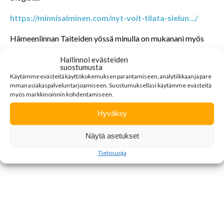
https://minnisalminen.com/nyt-voit-tilata-sielun…/
Hämeenlinnan Taiteiden yössä minulla on mukanani myös
muutamia valmiita teoksiani, joista on tiedossa erityishinta
Hallinnoi evästeiden
erityisiltaa varten. Tule tutustumaan ja ihmettelemään
suostumusta
yhdessä elämän ihanuuksia ja ihmeellisyyksiä.
Käytämme
evästeitä
käyttökokemuksen
parantamiseen
,
analytiikkaan
ja
pare
mman
asiakaspalvelun
tarjoamiseen
.
Suostumuksellasi käytämme evästeitä
myös markkinoinnin kohdentamiseen.
Värikylläisiä ja riemastuttavan oivaltavia hetkiä toivon
elämääsi,
Hyväksy
Minni Salminen
Näytä asetukset
p. 050 529 9294
Tietosuoja