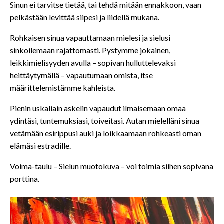
Sinun ei tarvitse tietää, tai tehdä mitään ennakkoon, vaan
pelkästään levittää siipesi ja liidellä mukana.
Rohkaisen sinua vapauttamaan mielesi ja sielusi
sinkoilemaan rajattomasti. Pystymme jokainen,
leikkimielisyyden avulla – sopivan hulluttelevaksi
heittäytymällä – vapautumaan omista, itse
määrittelemistämme kahleista.
Pienin uskaliain askelin vapaudut ilmaisemaan omaa
ydintäsi, tuntemuksiasi, toiveitasi. Autan mielelläni sinua
vetämään esirippusi auki ja loikkaamaan rohkeasti oman
elämäsi estradille.
Voima-taulu – Sielun muotokuva – voi toimia siihen sopivana
porttina.